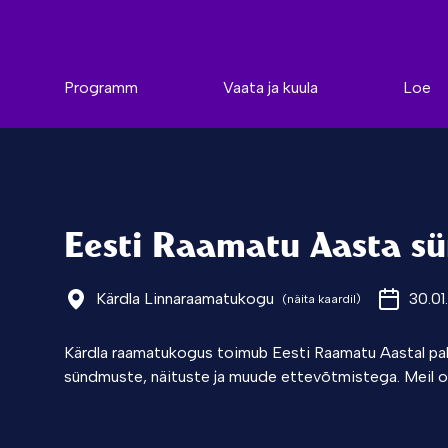
Programm
Vaata ja kuula
Loe
Eesti Raamatu Aasta s
Kärdla Linnaraamatukogu
30.01
(näita kaardil)
Kärdla raamatukogus toimub Eesti Raamatu Aastal pal
sündmuste, näituste ja muude ettevõtmistega. Meil o