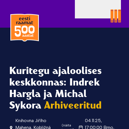
Kuritegu ajaloolises
keskkonnas: Indrek
Hargla ja Michal
Sýkora
Arhiveeritud
Knihovna Jiřího
04.11.25,
(näita
Mahena, Kobližná
17:00:00 Brno,