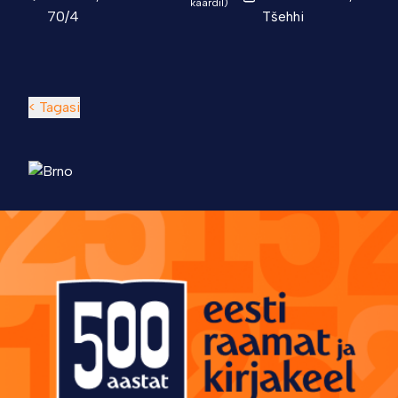
kaardil)
70/4
Tšehhi
< Tagasi