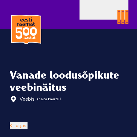
Vanade loodusõpikute
veebinäitus
Veebis
(näita kaardil)
< Tagasi